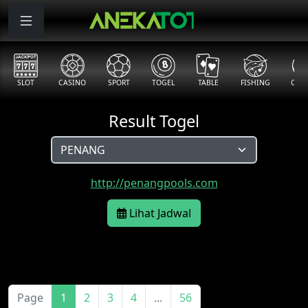
"
"
"
SLOT
CASINO
SPORT
TOGEL
TABLE
FISHING
COCK
Result Togel
http://penangpools.com
Lihat Jadwal
Page
1
2
3
4
...
56