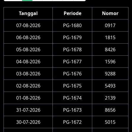
Tanggal
Periode
Nomor
07-08-2026
PG-1680
0917
06-08-2026
PG-1679
1815
05-08-2026
PG-1678
8426
04-08-2026
PG-1677
1596
03-08-2026
PG-1676
9288
02-08-2026
PG-1675
5493
01-08-2026
PG-1674
2139
31-07-2026
PG-1673
8656
30-07-2026
PG-1672
5015