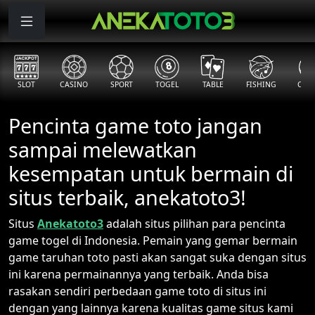
"
"
"
SLOT
CASINO
SPORT
TOGEL
TABLE
FISHING
COCK
Pencinta game toto jangan
sampai melewatkan
kesempatan untuk bermain di
situs terbaik, anekatoto3!
Situs
Anekatoto3
adalah situs pilihan para pencinta
game togel di Indonesia. Pemain yang gemar bermain
game taruhan toto pasti akan sangat suka dengan situs
ini karena permainannya yang terbaik. Anda bisa
rasakan sendiri perbedaan game toto di situs ini
dengan yang lainnya karena kualitas game situs kami