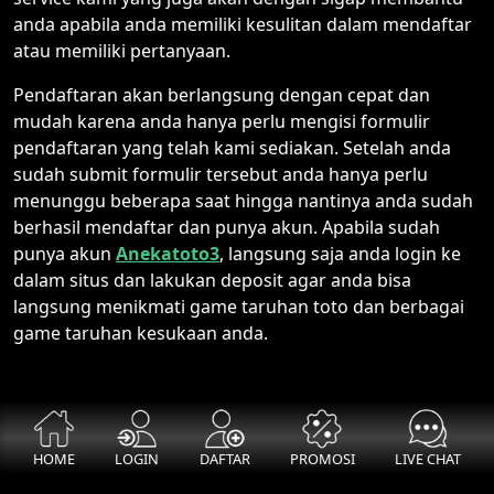
anda apabila anda memiliki kesulitan dalam mendaftar
atau memiliki pertanyaan.
Pendaftaran akan berlangsung dengan cepat dan
mudah karena anda hanya perlu mengisi formulir
pendaftaran yang telah kami sediakan. Setelah anda
sudah submit formulir tersebut anda hanya perlu
menunggu beberapa saat hingga nantinya anda sudah
berhasil mendaftar dan punya akun. Apabila sudah
punya akun
Anekatoto3
, langsung saja anda login ke
dalam situs dan lakukan deposit agar anda bisa
langsung menikmati game taruhan toto dan berbagai
game taruhan kesukaan anda.
HOME
LOGIN
DAFTAR
PROMOSI
LIVE CHAT