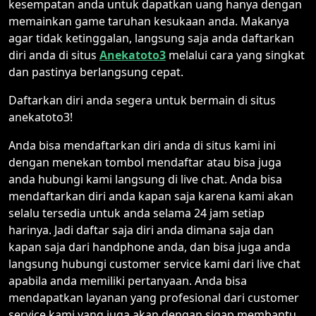
kesempatan anda untuk dapatkan uang hanya dengan
memainkan game taruhan kesukaan anda. Makanya
agar tidak ketinggalan, langsung saja anda daftarkan
diri anda di situs
Anekatoto3
melalui cara yang singkat
dan pastinya berlangsung cepat.
Daftarkan diri anda segera untuk bermain di situs
anekatoto3!
Anda bisa mendaftarkan diri anda di situs kami ini
dengan menekan tombol mendaftar atau bisa juga
anda hubungi kami langsung di live chat. Anda bisa
mendaftarkan diri anda kapan saja karena kami akan
selalu tersedia untuk anda selama 24 jam setiap
harinya. Jadi daftar saja diri anda dimana saja dan
kapan saja dari handphone anda, dan bisa juga anda
langsung hubungi customer service kami dari live chat
apabila anda memiliki pertanyaan. Anda bisa
mendapatkan layanan yang profesional dari customer
service kami yang juga akan dengan sigap membantu