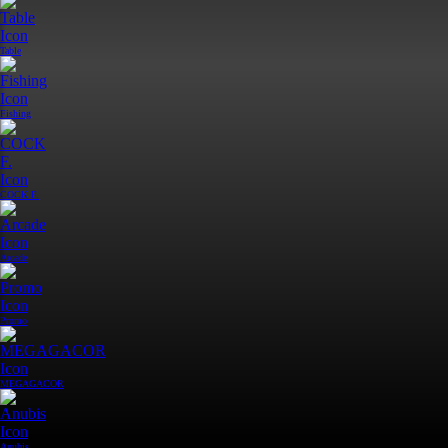
Table
Fishing
COCK F.
Arcade
Promo
MEGAGACOR
Anubis