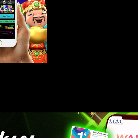
 ANDA AGAR SELALU TERHUBUNG DENGAN KAMI
engan Hanya Download APK ANEKATOTO3 di HP Android Anda