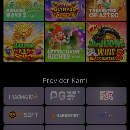
Provider Kami