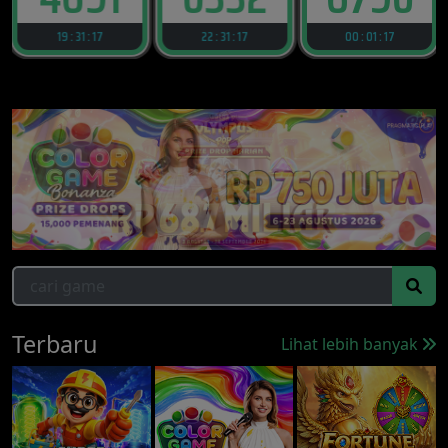
19 : 31 : 16
22 : 31 : 16
00 : 01 : 16
Terbaru
Lihat lebih banyak