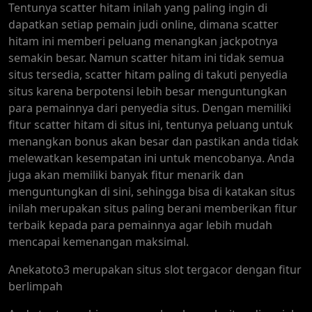
Tentunya scatter hitam inilah yang paling ingin di
dapatkan setiap pemain judi online, dimana scatter
hitam ini memberi peluang menangkan jackpotnya
semakin besar. Namun scatter hitam ini tidak semua
situs tersedia, scatter hitam paling di takuti penyedia
situs karena berpotensi lebih besar menguntungkan
para pemainnya dari penyedia situs. Dengan memiliki
fitur scatter hitam di situs ini, tentunya peluang untuk
menangkan bonus akan besar dan pastikan anda tidak
melewatkan kesempatan ini untuk mencobanya. Anda
juga akan memiliki banyak fitur menarik dan
menguntungkan di sini, sehingga bisa di katakan situs
inilah merupakan situs paling berani memberikan fitur
terbaik kepada para pemainnya agar lebih mudah
mencapai kemenangan maksimal.
Anekatoto3 merupakan situs slot tergacor dengan fitur
berlimpah