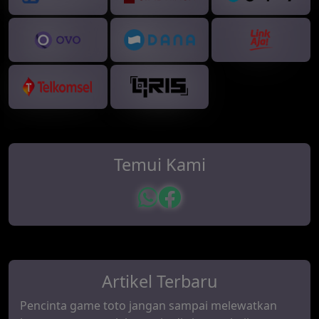
Temui Kami
Artikel Terbaru
Pencinta game toto jangan sampai melewatkan