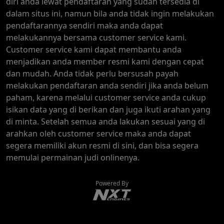
diri anda lewat pendaftaran yang sudah tersedia di
dalam situs ini, namun bila anda tidak ingin melakukan
pendaftarannya sendiri maka anda dapat
melakukannya bersama customer service kami.
Customer service kami dapat membantu anda
menjadikan anda member resmi kami dengan cepat
dan mudah. Anda tidak perlu bersusah payah
melakukan pendaftaran anda sendiri jika anda belum
paham, karena melalui customer service anda cukup
isikan data yang di berikan dan juga ikuti arahan yang
di minta. Setelah semua anda lakukan sesuai yang di
arahkan oleh customer service maka anda dapat
segera memiliki akun resmi di sini, dan bisa segera
memulai permainan judi onlinenya.
Powered By