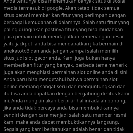
Anda tentunya bisa menemukan banyak situs di sosial
media termasuk di google. Akan tetapi tidak semua
situs berani memberikan fitur yang berlimpah dengan
berbagai kemudahan di dalamnya. Salah satu fitur yang
paling di inginkan pastinya fitur yang bisa mudahkan
para pemain untuk mendapatkan kemenangan besar
yaitu jackpot, anda bisa mendapatkan jika bermain di
anekatoto3 dan anda jangan sampai salah memilih
situs judi slot gacor anda. Kami juga bukan hanya
memberikan fitur yang banyak, berbeda tema menarik
juga akan menghiasi permainan slot online anda di sini.
Anda baru bisa mengetahui bahwa permainan slot
online memang sangat seru dan menguntungkan dan
itu bisa anda dapatkan dengan bergabung di situs kami
ini. Anda mungkin akan berpikir hal ini adalah bohong,
jika anda tidak percaya anda bisa membuktikannya
sendiri dengan cara menjadi salah satu member resmi
kami maka anda dapat membuktikannya langsung.
Segala yang kami beritahukan adalah benar dan tidak