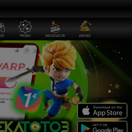
ADE
PROMO
MEGAGACOR
ANUBIS