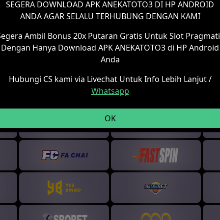
SEGERA DOWNLOAD APK ANEKATOTO3 DI HP ANDROID
ANDA AGAR SELALU TERHUBUNG DENGAN KAMI
Segera Ambil Bonus 20x Putaran Gratis Untuk Slot Pragmati
Dengan Hanya Download APK ANEKATOTO3 di HP Android
Provider Kami
Anda
Hubungi CS kami via Livechat Untuk Info Lebih Lanjut /
Whatsapp
OK