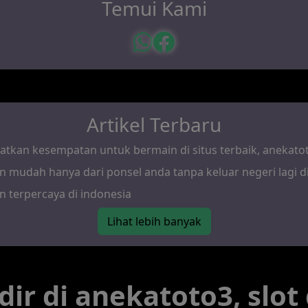
Temui Kami
Artikel Terbaru
tkan kesempatan untuk bermain di situs terbaik, anekato
 mudah hanya dari ponsel anda tanpa keluar negeri lagi di
n terpercaya di indonesia
Lihat lebih banyak
dir di anekatoto3, slo