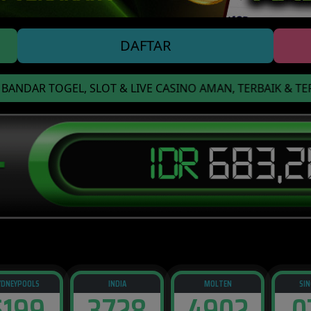
DAFTAR
CASINO AMAN, TERBAIK & TERPERCAYA. NIKMATI BERBAGA
INDIA
MOLTEN
SINGAPORE
QU
3728
4902
0715
6