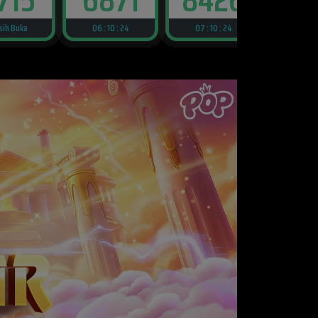
: 10 : 21
07 : 10 : 21
08 : 10 : 21
09 : 1