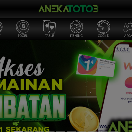
T
TOGEL
TABLE
FISHING
COCK F.
ARC