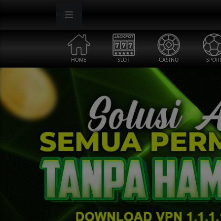
"
"
"
HOME
SLOT
CASINO
SPOR